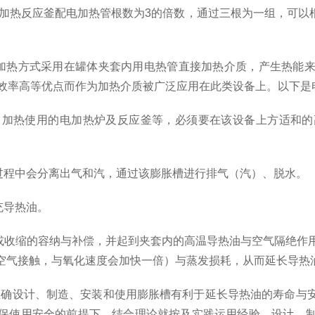
较。电加热反应釜配电加热管根数为3的倍数，通过三根为一组，可
加热方式采用在罐体夹套内用电热管直接加热介质，产生热能来
热效率高等优点而作为加热介质被广泛应用在此类设备上。以下
热使用的电加热炉及反应釜等，必须要在该设备上方适和的
程中会分离出气和汽，通过该膨胀槽进行排气（汽）、脱水。
充导热油。
收缩的容纳与补偿，并起到夹套内的高温导热油与空气隔绝作用
与空气接触，与氧化速度会加快一倍）与蒸发损耗，从而延长导热
确设计、制造、安装和使用膨胀槽有利于延长导热油的寿命与安
保使用安全的前提下，结合理论就按及实践运用经验，设计、