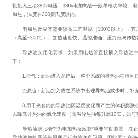
接接入三项380v电压，380v电加热管一般单根功率
加热，温度在300摄氏度以内。
电加热反应釜需要较高工艺温度（100℃以上），其
（高至~300℃）、加热速度快、温控准确、压力低与传
导热油实用化要求：如果用电热管直接插入导热油中加
下：
1.排气：新油进入系统后，整个系统的导热油在审问过
2.进油：新油加入或在系统中出现导热油减少时，补
3.用于夹套内的导热油因温度变化而产生的体积膨胀或
以降低导热油的氧化速度（高温导热油每升高10℃，如
导热油膨胀槽作为电加热反应釜*重要辅助装置，在正
导热油加热系统长周期运行中的许多问题。因此要以在确