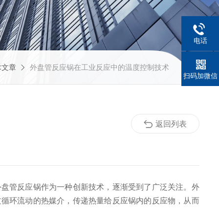
电话
术文章
外盘管反应锅在工业反应中的温度控制技术
扫码加微信
返回列表
盘管反应锅作为一种创新技术，逐渐受到了广泛关注。外
过循环流动的热媒介，传递热量给反应锅内的反应物，从而