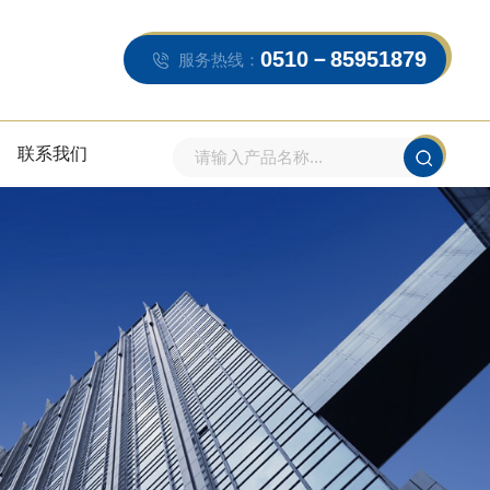
0510－85951879
服务热线：
联系我们