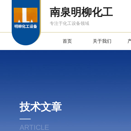
南泉明柳化工
专注于化工设备领域
首页
关于我们
技术文章
ARTICLE