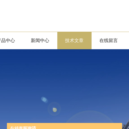
产品中心
新闻中心
技术文章
在线留言