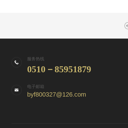
服务热线
0510－85951879
电子邮箱
byf800327@126.com