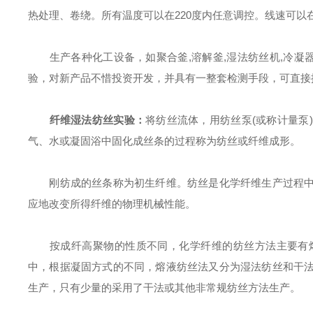
热处理、卷绕。所有温度可以在220度内任意调控。线速可以在
生产各种化工设备，如聚合釜,溶解釜,湿法纺丝机,冷凝器
验，对新产品不惜投资开发，并具有一整套检测手段，可直接
纤维湿法纺丝实验：
将纺丝流体，用纺丝泵(或称计量泵
气、水或凝固浴中固化成丝条的过程称为纺丝或纤维成形。
刚纺成的丝条称为初生纤维。纺丝是化学纤维生产过程中
应地改变所得纤维的物理机械性能。
按成纤高聚物的性质不同，化学纤维的纺丝方法主要有熔
中，根据凝固方式的不同，熔液纺丝法又分为湿法纺丝和干
生产，只有少量的采用了干法或其他非常规纺丝方法生产。