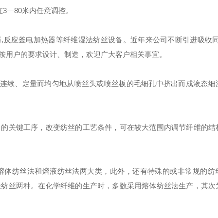
3—80米内任意调控。
,反应釜电加热器等纤维湿法纺丝设备。近年来公司不断引进吸收同
按用户的要求设计、制造，欢迎广大客户相关事宜。
)连续、定量而均匀地从喷丝头或喷丝板的毛细孔中挤出而成液态细
的关键工序，改变纺丝的工艺条件，可在较大范围内调节纤维的结
体纺丝法和熔液纺丝法两大类，此外，还有特殊的或非常规的纺
法纺丝两种。在化学纤维的生产时，多数采用熔体纺丝法生产，其次