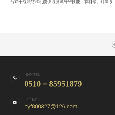
台式干湿法纺丝机能快速测试纤维性能。有料罐、计量泵
服务热线
0510－85951879
电子邮箱
byf800327@126.com