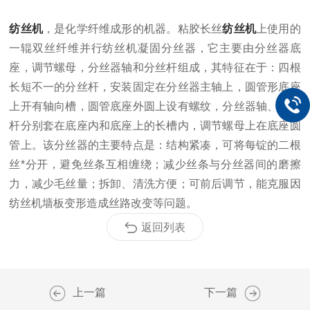
纺丝机
，是化学纤维成形的机器。
粘胶长丝
纺丝机
上使用的
一辊双丝纤维并行纺丝机凝固分丝器，它主要由分丝器底
座，调节螺母，分丝器轴和分丝杆组成，其特征在于：四根
长短不一的分丝杆，安装固定在分丝器主轴上，圆管形底座
上开有轴向槽，圆管底座外圆上设有螺纹，分丝器轴、分丝
杆分别套在底座内和底座上的长槽内，调节螺母上在底座圆
管上。该分丝器的主要特点是：结构紧凑，可将每锭的二根
丝*分开，避免丝条互相缠绕；减少丝条与分丝器间的磨擦
力，减少毛丝量；拆卸、清洗方便；可前后调节，能克服因
纺丝机墙板变形造成丝路改变等问题。
返回列表
上一篇
下一篇