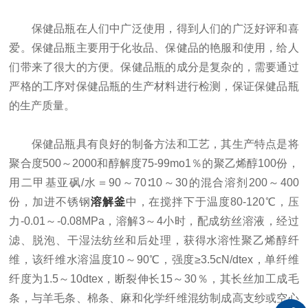
保健品瓶在人们中广泛使用，得到人们的广泛好评和喜
爱。保健品瓶主要用于化妆品、保健品的艳服和使用，给人
们带来了很大的方便。保健品瓶的成分是复杂的，需要通过
严格的工序对保健品瓶的生产材料进行检测，保证保健品瓶
的生产质量。
保健品瓶具有良好的制备方法和工艺，其生产特点是将
聚合度500～2000和醇解度75-99mo1％的聚乙烯醇100份，
用二甲基亚砜/水＝90～70∶10～30的混合溶剂200～400
份，加进不锈钢
溶解釜
中，在搅拌下于温度80-120℃，压
力-0.01～-0.08MPa，溶解3～4小时，配成纺丝溶液，经过
滤、脱泡、干湿法纺丝和后处理，获得水溶性聚乙烯醇纤
维，该纤维水溶温度10～90℃，强度≥3.5cN/dtex，单纤维
纤度为1.5～10dtex，断裂伸长15～30％，其长丝加工成毛
条，与羊毛条、棉条、麻和化学纤维混纺制成高支纱或空心