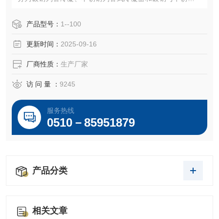
合列管式冷凝三种，按形式分为固定管板式、浮头式、U型管
式，按结构分为单管程、双管程和多管程。传热面积0.5-300
产品型号：
1--100
m2,可根据用户需要定制。
更新时间：
2025-09-16
厂商性质：
生产厂家
访 问 量 ：
9245
服务热线
0510－85951879
产品分类
相关文章