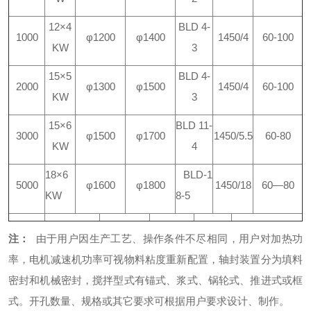
12×4
BLD 4-
1000
φ1200
φ1400
1450/4
60-100
KW
3
15×5
BLD 4-
2000
φ1300
φ1500
1450/4
60-100
KW
3
15×6
BLD 11-
3000
φ1500
φ1700
1450/5.5
60-80
KW
4
18×6
BLD-1
5000
φ1600
φ1800
1450/18
60—80
KW
8-5
注：
由于用户因生产工艺、操作条件不尽相同，用户对加热功
率，电机减速机功率可视物料粘度重新配置，轴封装置分为填料
密封和机械密封，搅拌型式有锚式、浆式、锅轮式、推进式或框
式。开孔数量、规格或其它要求可根据用户要求设计、制作。