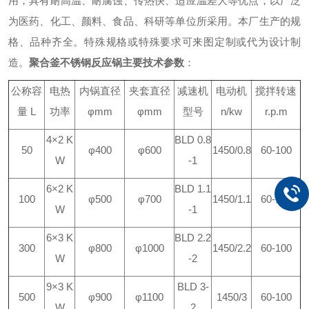
用，具有耐高温、耐腐蚀、传热快、适应温差大等优点，以广泛
为医药、化工、颜料、食品、科研等单位所采用。本厂生产的规
格、品种齐全。特殊规格或特殊要求可来图定制或代为设计制
造。
聚合釜
不锈钢反应锅主要技术参数
：
公称容
电热
内锅直径
夹套直径
减速机
电动机
搅拌转速
量 L
功率
φmm
φmm
型号
n/kw
r.p.m
4×2 K
BLD 0.8
50
φ400
φ600
1450/0.8
60-100
W
-1
6×2 K
BLD 1.1
100
φ500
φ700
1450/1.1
60-100
W
-1
6×3 K
BLD 2.2
300
φ800
φ1000
1450/2.2
60-100
W
-2
9×3 K
BLD 3-
500
φ900
φ1100
1450/3
60-100
W
2